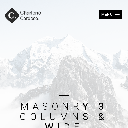
MENU
M
A
S
O
N
R
Y
3
C
O
L
U
M
N
S
&
W
I
D
E