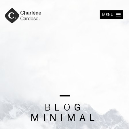
MENU
B
L
O
G
M
I
N
I
M
A
L