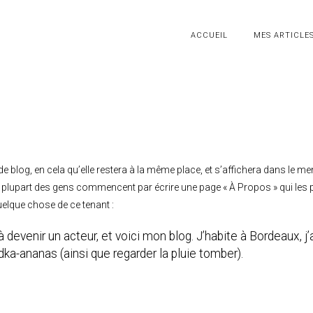
ACCUEIL
MES ARTICLE
 de blog, en cela qu’elle restera à la même place, et s’affichera dans le m
La plupart des gens commencent par écrire une page « À Propos » qui les 
quelque chose de ce tenant :
 devenir un acteur, et voici mon blog. J’habite à Bordeaux, j’
dka-ananas (ainsi que regarder la pluie tomber).