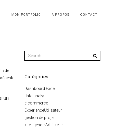
S
MON PORTFOLIO
A PROPOS
CONTACT
enu de
Catégories
présente
Dashboard Excel
data analyst
ai un
e-commerce
ExperienceUtilisateur
gestion de projet
Intelligence Artificielle