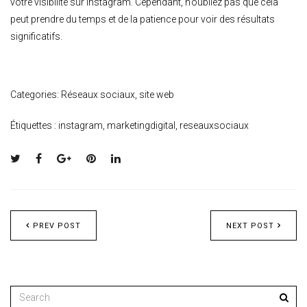
votre visibilité sur Instagram. Cependant, n’oubliez pas que cela
peut prendre du temps et de la patience pour voir des résultats
significatifs.
Categories:
Réseaux sociaux
,
site web
Étiquettes :
instagram
,
marketingdigital
,
reseauxsociaux
PREV POST
NEXT POST