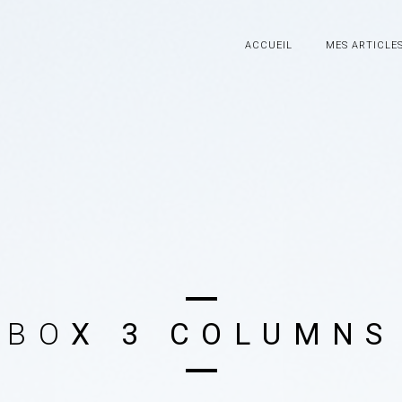
ACCUEIL
MES ARTICLE
B
O
X
3
C
O
L
U
M
N
S