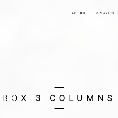
ACCUEIL
MES ARTICLE
B
O
X
3
C
O
L
U
M
N
S